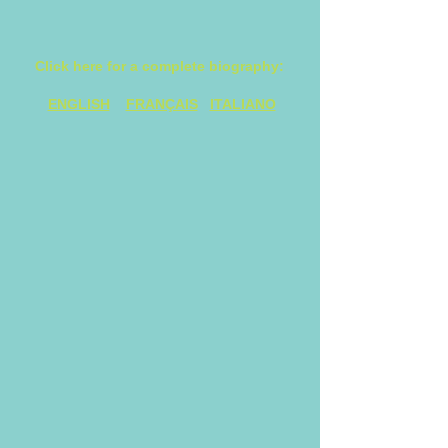
Click here for a complete biography:
ENGLISH
FRANÇAIS
ITALIANO