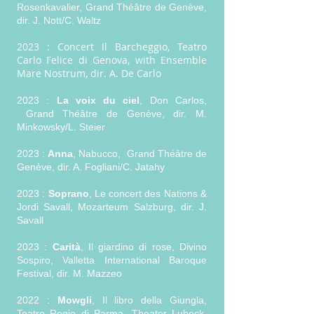
Rosenkavalier, Grand Théâtre de Genève,
dir. J. Nott/C. Waltz
2023 : Concert Il Barcheggio, Teatro
Carlo Felice di Genova, with Ensemble
Mare Nostrum, dir. A. De Carlo
2023 :
La voix du ciel
, Don Carlos,
Grand Théâtre de Genève, dir. M.
Minkowsky/L. Steier
2023 :
Anna
, Nabucco, Grand Théâtre de
Genève, dir. A. Fogliani/C. Jatahy
2023 :
Soprano
, Le concert des Nations &
Jordi Savall, Mozarteum Salzburg, dir. J.
Savall
2023 :
Carità
, Il giardino di rose, Divino
Sospiro, Valletta International Baroque
Festival, dir. M. Mazzeo
2022 :
Mowgli
, Il libro della Giungla,
Teatro Regio di Parma, Theater Lubeck,