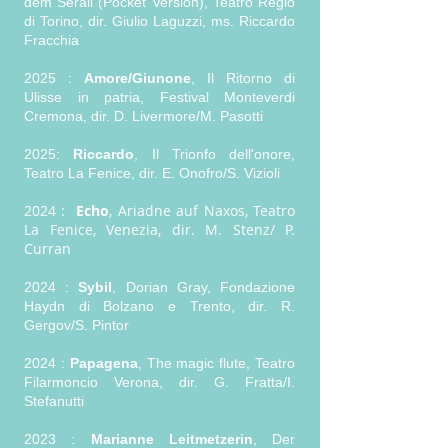
dem Serail (Pocket Version), Teatro Regio
di Torino, dir. Giulio Laguzzi, ms. Riccardo
Fracchia
2025 :
Amore/Giunone
, Il Ritorno di
Ulisse in patria, Festival Monteverdi
Cremona, dir. D. Livermore/M. Pasotti
2025:
Riccardo
, Il Trionfo dell'onore,
Teatro La Fenice, dir. E. Onofro/S. Vizioli
2024 :
Echo
, Ariadne auf Naxos, Teatro
La Fenice, Venezia, dir. M. Stenz/ P.
Curran
2024 :
Sybil
, Dorian Gray, Fondazione
Haydn di Bolzano e Trento, dir. R.
Gergov/S. Pintor
2024 :
Papagena
, The magic flute, Teatro
Filarmoncio Verona, dir. G. Fratta/I.
Stefanutti
2023 :
Marianne Leitmetzerin
, Der