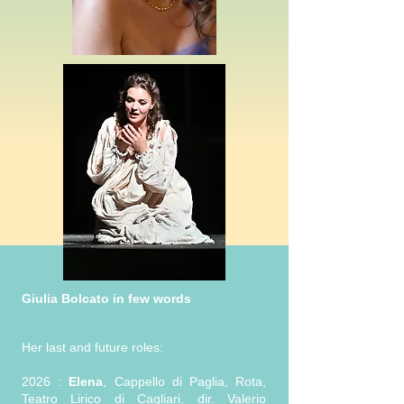
Giulia
Bolcato in few word
s
Her last and future roles:
2026 :
Elena
, Cappello di Paglia, Rota,
Teatro Lirico di Cagliari, dir. Valerio