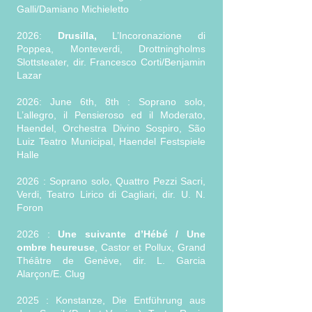
Galli/Damiano Michieletto
2026:
Drusilla,
L’Incoronazione di
Poppea, Monteverdi, Drottningholms
Slottsteater, dir. Francesco Corti/Benjamin
Lazar
2026: June 6th, 8th : Soprano solo,
L’allegro, il Pensieroso ed il Moderato,
Haendel, Orchestra Divino Sospiro, São
Luiz Teatro Municipal, Haendel Festspiele
Halle
2026 : Soprano solo, Quattro Pezzi Sacri,
Verdi, Teatro Lirico di Cagliari, dir. U. N.
Foron
2026 :
Une suivante d’Hébé / Une
ombre heureuse
, Castor et Pollux, Grand
Théâtre de Genève, dir. L. Garcia
Alarçon/E. Clug
2025 : Konstanze, Die Entführung aus